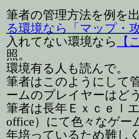
筆者の管理方法を例を
る環境なら「マップ・
入れてない環境なら
【
照。
環境有る人も読んで。
筆者はこのようにして
ームのプレイヤーはど
筆者は長年Ｅｘｃｅｌエクセル
office）にて色々な
年培っているため難し