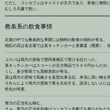
ただし、コンカフェはキャストが主力であり、飲食に無暗
むしろ凡庸で良い。
教条系の飲食事情
左派の中でも教条的な界隈には独特の飲食の傾向が有る。
相応の店は名古屋では某キッチンカーと某書斎（廃業）、
コスパは両方の意味で賛同者補正で受ける位だった。
某キッチンカーはスコーンが主力商品で５００円からだが
くし、多少割高でも貢献意欲が有る。
質は両方の意味で高級さを妄想出来る位、本当に高い物を
それらにより両方の意味で客を左右する、該当しない人に
性化が尚更。
努力の正当化も絡む。
まぁ、努力の正当化自体はコンカフェ全般でも有りがちだ