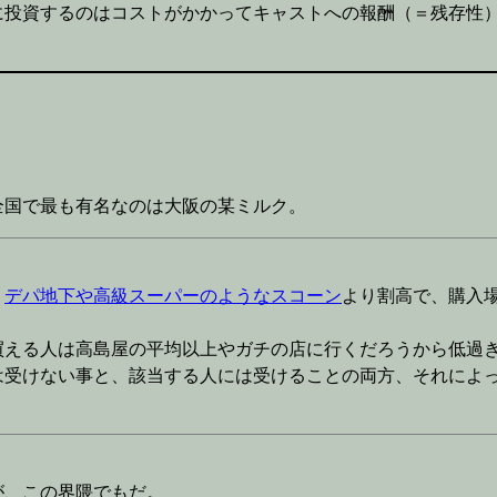
に投資するのはコストがかかってキャストへの報酬（＝残存性
全国で最も有名なのは大阪の某ミルク。
、
デパ地下や高級スーパーのようなスコーン
より割高で、購入
買える人は高島屋の平均以上やガチの店に行くだろうから低過
は受けない事と、該当する人には受けることの両方、それによ
が、この界隈でもだ。