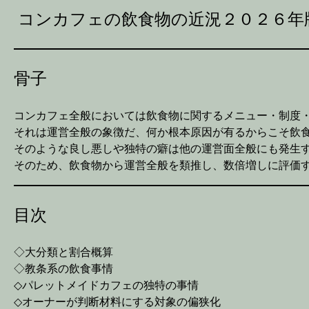
コンカフェの飲食物の近況２０２６年
骨子
コンカフェ全般においては飲食物に関するメニュー・制度
それは運営全般の象徴だ、何か根本原因が有るからこそ飲
そのような良し悪しや独特の癖は他の運営面全般にも発生
そのため、飲食物から運営全般を類推し、数倍増しに評価
目次
◇大分類と割合概算
◇教条系の飲食事情
◇パレットメイドカフェの独特の事情
◇オーナーが判断材料にする対象の偏狭化