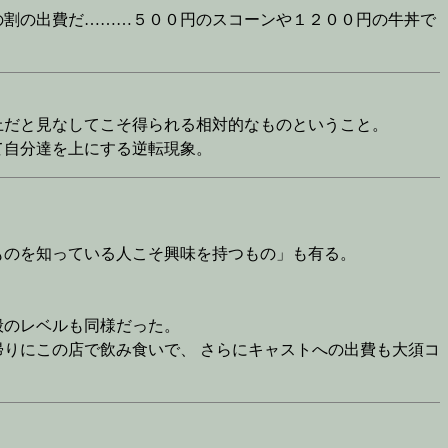
の割の出費だ………５００円のスコーンや１２００円の牛丼で
上だと見なしてこそ得られる相対的なものということ。
て自分達を上にする逆転現象。
ものを知っている人こそ興味を持つもの」も有る。
般のレベルも同様だった。
りにこの店で飲み食いで、 さらにキャストへの出費も大須コ