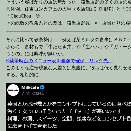
そういう客ばかりの店は無かった、該当店舗の多くの店の
具体例、住吉コンカフェの大半（６店舗±２で推移）と「CC caf
「ChouChou」等。
その総数の教条系との差は、該当店舗数 × 店当たりの客
それに比べて教条勢は……例えば某ミルクの食事は８５０
さらに、食材もで「牛たたき丼」や「生ハム」や「ガトー
つもの」には興味が無いか。
※執筆時点のメニュー表を画像で確保。リンク先。
このような逆転現象な大差とは裏腹に、彼らは低く見なせ
する。相対的に。