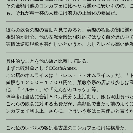
その金額は他のコンカフェに比べたら遥かに安いものの、
も、それが精一杯の人達には努力の正当化の要因だ。
彼らの飲食の際の言動を見てみると、実際の程度の割に遥
相対的が肝心、他の左派全般は相対的ではなく自分達の中
実情は逆転現象も甚だしいというか、むしろレベル高い他
具体的なことを他の店と比較して語る。
まず比較対象としてCCcafeAnnex。
この店のオムライスは「ドレス・ド・オムライス」だ、「
値段も１２００～１７００円で、某教条系の店より少しは
他、「ドルチェ」や「えんがわユッケ」等。
※筆者は当店に合計８０万円分以上活動し、飯も沢山食べ
これらの飲食に対する出費だが、高頻度で当たり前のよう
ンカフェ平均以上、さらに、そういう客は日常使いと言う
これ位のレベルの客は名古屋のコンカフェには結構居た。