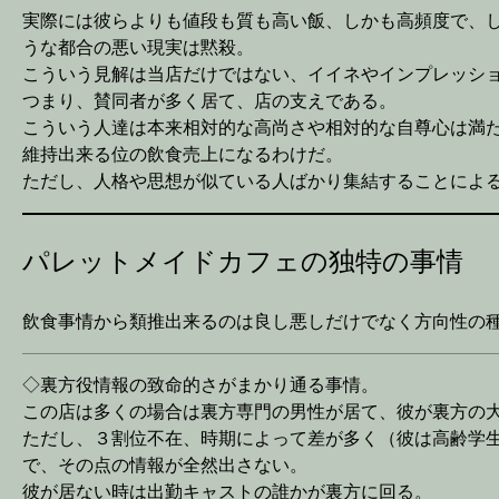
実際には彼らよりも値段も質も高い飯、しかも高頻度で、
うな都合の悪い現実は黙殺。
こういう見解は当店だけではない、イイネやインプレッシ
つまり、賛同者が多く居て、店の支えである。
こういう人達は本来相対的な高尚さや相対的な自尊心は満た
維持出来る位の飲食売上になるわけだ。
ただし、人格や思想が似ている人ばかり集結することによ
パレットメイドカフェの独特の事情
飲食事情から類推出来るのは良し悪しだけでなく方向性の
◇裏方役情報の致命的さがまかり通る事情。
この店は多くの場合は裏方専門の男性が居て、彼が裏方の
ただし、３割位不在、時期によって差が多く（彼は高齢学
で、その点の情報が全然出さない。
彼が居ない時は出勤キャストの誰かが裏方に回る。