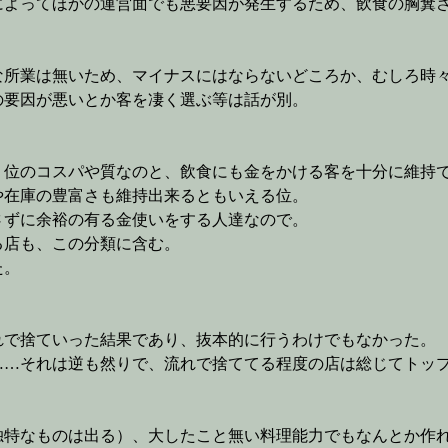
によってほかの運営面でも悪要因が発生するため、飲食の胸糞
な所業は無いため、マイナスにはならないどころか、むしろ時
の要因が悪いとか客を凄く選ぶ等は話が別。
う位のコスパや質なのと、飲食にも金をかける客を十分に維持
や在庫の豊富さも維持出来るともいえる位。
さずに余裕の有る金使いをする人達なので。
る店も、この分類に含む。
た。
れで捨ていった結果であり、抜本的に行うわけでもなかった。
……それは逆も然りで、流れで捨ててる程度の店は総じてトッ
独特なものは出る）、大したこと無い料理能力でもなんとか作