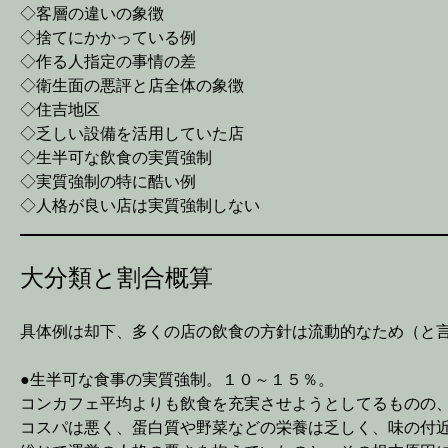
◇客層の違いの象徴
◇捨てにかかっている例
◇作る人指定の事情の差
◇衛生面の悪評と店全体の象徴
◇住吉地区
◇乏しい設備を活用していた店
◇生半可な飲食の実質強制
◇実質強制の特に酷い例
◇人格が良い店は実質強制しない
大分類と割合概算
具体例は却下、多くの店の飲食の方針は流動的なため（と
●生半可な食事の実質強制。１０～１５％。
コンカフェ平均よりも飲食を充実させようとしてるものの
コスパは悪く、蛋白質や野菜などの栄養は乏しく、味の付