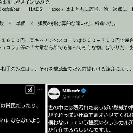
客は推しがメインなので。
e&bar」「HADS」「aoco」はまともに該当、他、次点に「Dc
数 × 単価 × 頻度の掛け算的な違いだ、桁違いだ。
～１６００円、某キッチンのスコーンは５００～７００円で屋
ショコラ」等の「大衆なら誰でも知ってそうな物」ばかりだ、
る相手のみ注目し、それを他派全てだと前提付ける詭弁により