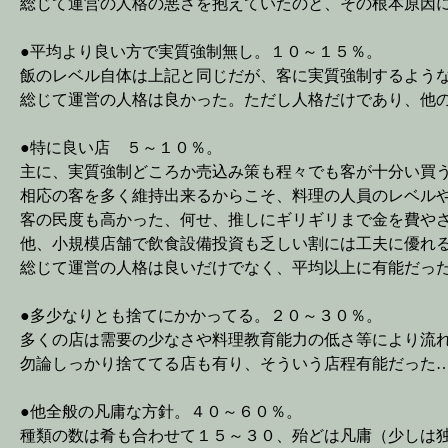
総じて運営の人格の悪さを抱えていたのと、その根本原因
●平均より良い方で実質強制無し。１０～１５％。
飯のレベル自体は上記と同じだが、客に実質強制するよう
総じて運営の人格は良かった。ただし人格だけであり、他
●特に良い店 ５～１０％。
主に、実質強制どころか売込み策も程々でも客が十分い買
相応の客を多く維持出来るからこそ、料理の人員のレベル
客の民度も高かった、何せ、推しにギリギリまで金を費や
他、小規模店舗で飲食設備投資も乏しい割には工夫に優れ
総じて運営の人格は良いだけでなく、平均以上に有能だっ
●多少なりとも捨てにかかってる。２０～３０％。
多くの店は需要の少なさや料理教育能力の低さ等により流
勿論しっかり捨ててる店も有り、そういう店程有能だった
●他全般の凡庸な方針。４０～６０％。
種類の数は肴も合わせて１５～３０、殆どは凡庸（少しは