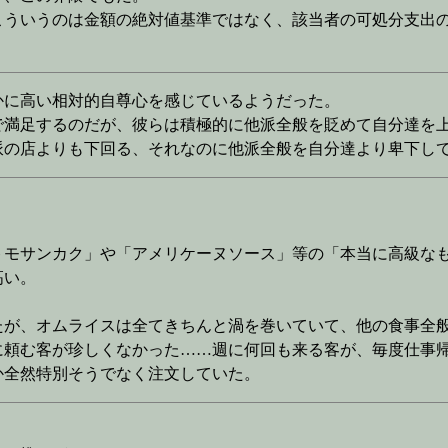
こういうのは金額の絶対値基準ではなく、該当者の可処分支出
かに高い相対的自尊心を感じているようだった。
で満足するのだが、彼らは積極的に他派全般を貶めて自分達を
派の店よりも下回る、それなのに他派全般を自分達より卑下し
トモサンカク」や「アメリケーヌソース」等の「本当に高級な
高い。
たが、オムライスは全てきちんと渦を巻いていて、他の食事全
に頼む客が珍しくなかった……週に何回も来る客が、毎度仕事帰
か全然特別そうでなく注文していた。