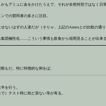
しかもアミュに金をかけたうえで、それが全然特別ではなく日
ョンでの賛同者の多さに注目。
せないはずの人達だが（そりゃ、上記のAnnexとの比較の通
る集団極性化……こういう事情も飲食から垣間見ることが出来
種類もだ。特に特徴的な例をば。
大半を行う。
生で）テスト時に殆ど居ない等が有る。