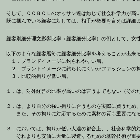
そして、ＣＯＢＯＬのオッサン達は総じて社会科学力が高
既に掴んでいる顧客に対しては、相手が概要を言えば詳細
顧客
別細分理文影響比率（顧客細分比率）の例として、女
以下のような顧客層毎に顧客細分比率を考えることが出来
１．ブランドイメージに釣られやすい層。
２．ブランドイメージに釣られにくいがファッションの拘
３．比較的拘りが低い層。
１．は、対外経営の比率が高いのは言うまでもない（その
２．は、より自分の強い拘りに合うものを実際に買うため
また、その拘りに対応するために素材の質も重要になる
３．においては、拘りが低い人達の都合上、、社会科学的
それよりも安価に大量に製造するための基幹技術が重要