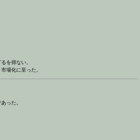
ざるを得ない。
市場化に至った。
であった。
。