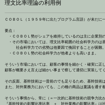
理文比率理論の利用例
ＣＯＢＯＬ（１９５９年に出たプログラム言語）が未だに
要点：
・ＣＯＢＯＬ勢がシェアを維持しているのは主に企業別の
・その市場においては、理文比率範囲の社会科学力のは底
社会科学力での劣勢は他要因で挽回することが困難
・ＣＯＢＯＬ勢の社会科学力が他者よりも高いまま。
そういう市場においては、顧客の事情を細かく・確実に正し
顧客が概要さえ言えば細かい事まで察して適切に実装して
その反面、基幹技術は一昔前のでも足りるため、基幹技術
また、対外業務力においても、この種の商品は稟議を通す
そういう事情から、常に（＝一次的に基幹技術の競争力比
『基幹技術の影響比率比率 ＋ 対外業務の影響比率』は