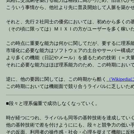
気軽に交流網を築ける能力は格段に高かっため、旧世代か
こういう事情から、他社より先に普及開始して人脈を築か
それと、先行２社同士の優劣においては、初めから多くの
（その頃に限っては）ＭＩＸＩの方がユーザーを多く稼い
この時点に重要な能力は何かに関してだが、要するに理系
市場化に必要な能力はソフトウェアの土台やサーバー構成
より多くの機能（日記やメール）を盛るための技術（＝大
それに必要な能力はほぼ理系能力のため、この時期におい
逆に、他の要因に関しては、この時期から酷く
（Wikip
この時期においては機能面で競り合うライバルに乏しいた
■段々と理系偏重で成功しなくなっていく。
時が経つにつれ、ライバルも同等の基幹技術を達成してい
他の基幹技術で差を付けようににも、段々と競争力の低い
その反面、利用者の操作感・社会・心理を捉えて機能に反