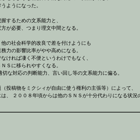
奪うようになった。
把握するための文系能力と、
双方が必要、つまり理文中間となる。
、他の社会科学的改良で差を付けようにも
業務力の影響比率がやや高めになる。
でなければ凄く不便というわけでもなく、
ＳＮＳに移られやすくなる。
適切な対応の判断能力、言い回し等の文系能力に偏る。
題（投稿物をミクシィが自由に使う権利の主張等）によって、
は、 ２００８年頃からは他のＳＮＳが十分代わりになる状況