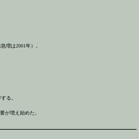
）
増は2001年）。
存する。
要が増え始めた。