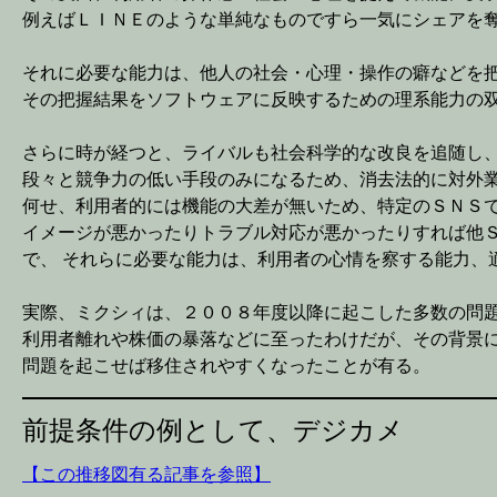
例えばＬＩＮＥのような単純なものですら一気にシェアを
それに必要な能力は、他人の社会・心理・操作の癖などを
その把握結果をソフトウェアに反映するための理系能力の
さらに時が経つと、ライバルも社会科学的な改良を追随し
段々と競争力の低い手段のみになるため、消去法的に対外
何せ、利用者的には機能の大差が無いため、特定のＳＮＳ
イメージが悪かったりトラブル対応が悪かったりすれば他
で、 それらに必要な能力は、利用者の心情を察する能力、
実際、ミクシィは、２００８年度以降に起こした多数の問
利用者離れや株価の暴落などに至ったわけだが、その背景に
問題を起こせば移住されやすくなったことが有る。
前提条件の例として、デジカメ
【この推移図有る記事を参照】