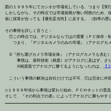
図の１９９５年にてカシオが市場化している、つまり【実
しかしながら、その時点では市場規模が無い同然のため、
仮に採算が合っても【優先妥当性】に反する。 （効率の悪
その事情を詳しく言うと：
①この時点では、デジタルならではの需要（ＰＣ保存・転送・
つまり、『デジタルカメラのみの市場』（アナログカメ
②『持ち運びカメラ市場全体』（アナログカメラも含む）
事情は、基幹技術（精度）がアナログに及ばず、さらに
※精度面でアナログに勝てるようになったのは、
【
こういう事情の解決は自社だけでは不可、①は完全に外部
◇１９９９年頃から事情は変わり始め、ＰＣやネットの普
そして、『その利点での差』によってアナログに勝ちやす