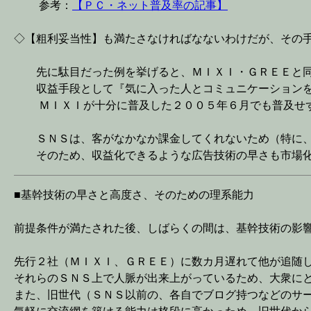
参考：
【ＰＣ・ネット普及率の記事】
◇【粗利妥当性】も満たさなければなないわけだが、その
先に駄目だった例を挙げると、ＭＩＸＩ・ＧＲＥＥと同じ
収益手段として『気に入った人とコミュニケーションを
ＭＩＸＩが十分に普及した２００５年６月でも普及せず
ＳＮＳは、客がなかなか課金してくれないため（特に、
そのため、収益化できるような広告技術の早さも市場化
■基幹技術の早さと高度さ、そのための理系能力
前提条件が満たされた後、しばらくの間は、基幹技術の影
先行２社（ＭＩＸＩ、ＧＲＥＥ）に数カ月遅れて他が追随
それらのＳＮＳ上で人脈が出来上がっているため、大衆に
また、旧世代（ＳＮＳ以前の、各自でブログ持つなどのサ