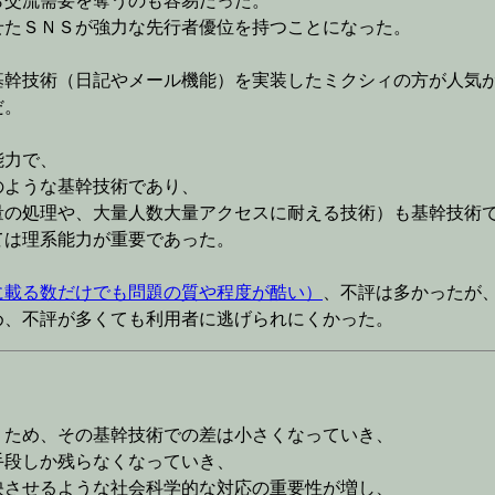
ら交流需要を奪うのも容易だった。
せたＳＮＳが強力な先行者優位を持つことになった。
基幹技術（日記やメール機能）を実装したミクシィの方が人気
だ。
能力で、
のような基幹技術であり、
量の処理や、大量人数大量アクセスに耐える技術）も基幹技術
ては理系能力が重要であった。
ediaに載る数だけでも問題の質や程度が酷い）
、不評は多かったが
め、不評が多くても利用者に逃げられにくかった。
くため、その基幹技術での差は小さくなっていき、
手段しか残らなくなっていき、
映させるような社会科学的な対応の重要性が増し、