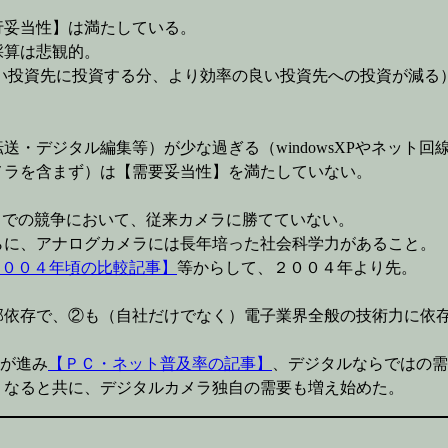
行妥当性】は満たしている。
採算は悲観的。
い投資先に投資する分、より効率の良い投資先への投資が減る
デジタル編集等）が少な過ぎる（windowsXPやネット回線急
ラを含まず）は【需要妥当性】を満たしていない。
での競争において、従来カメラに勝てていない。
、アナログカメラには長年培った社会科学力があること。
２００４年頃の比較記事】
等からして、２００４年より先。
依存で、②も（自社だけでなく）電子業界全般の技術力に依
及が進み
【ＰＣ・ネット普及率の記事】
、デジタルならではの需
くなると共に、デジタルカメラ独自の需要も増え始めた。