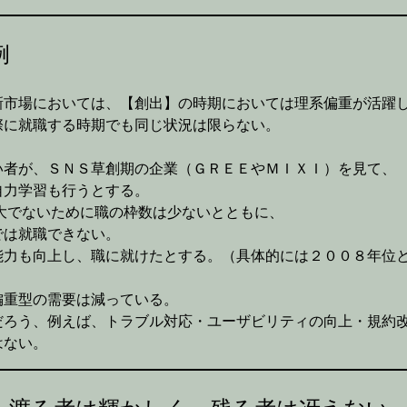
例
新市場においては、【創出】の時期においては理系偏重が活躍
際に就職する時期でも同じ状況は限らない。
い者が、ＳＮＳ草創期の企業（ＧＲＥＥやＭＩＸＩ）を見て、
自力学習も行うとする。
大でないために職の枠数は少ないとともに、
では就職できない。
能力も向上し、職に就けたとする。（具体的には２００８年位
偏重型の需要は減っている。
だろう、例えば、トラブル対応・ユーザビリティの向上・規約
はない。