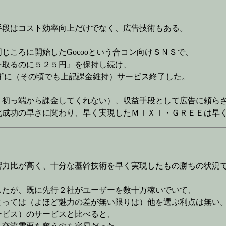
手段はコスト効率向上だけでなく、広告技術もある。
ころに開始したGocooという合コン向けＳＮＳで、
取るのに５２５円』を保持し続け、
に（その頃でも上記課金維持）サービス終了した。
初っ端から課金してくれない）、収益手段として広告に頼ら
成功の早さに関わり、早く実現したＭＩＸＩ・ＧＲＥＥは早く
響力比が高く、十分な基幹技術を早く実現したもの勝ちの状況
したが、既に先行２社がユーザーを数十万稼いでいて、
とっては（よほど魅力の差が無い限りは）他を選ぶ利点は無い
ービス）のサービスと比べると、