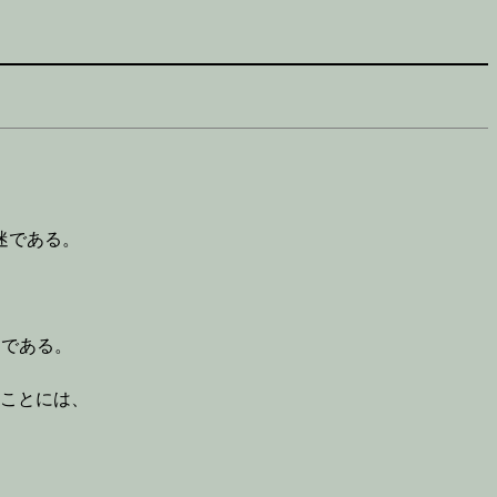
迷である。
りである。
いことには、
、