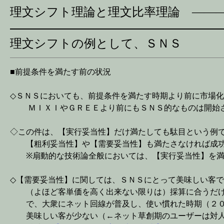
理文シフト理論と理文比率理論 ――
理文シフトの例として、ＳＮＳ
■前提条件を満たす前の状況
◇ＳＮＳにおいても、前提条件を満たす時期より前に市場
ＭＩＸＩやＧＲＥＥより前にもＳＮＳ的なものは開始
◇この件は、【
実行妥当性
】だけ満たしても駄目という例
【粗利妥当性】や【需要妥当性】も満たさなければ成功
※扇動的な技術論全般においては、【
実行妥当性
】を
◇【需要妥当性】に関しては、ＳＮＳにとって美味しい客
（よほど客単価を高く出来ない限りは）採算に合うだけ
で、大衆にネット回線が普及し、使い慣れた時期（２０
美味しい客が少ない（←ネット草創期のユーザーは対人