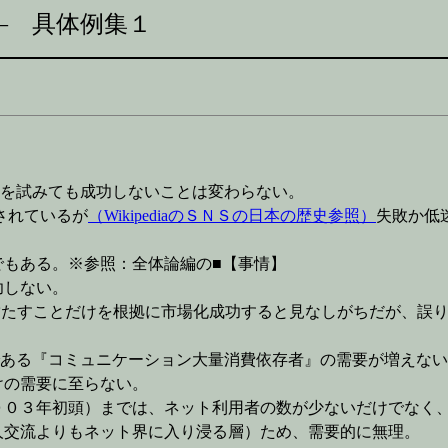
― 具体例集１
化を試みても成功しないことは変わらない。
されているが
（WikipediaのＳＮＳの日本の歴史参照）
失敗か低
でもある。※参照：全体論編の■【事情】
しない。
満たすことだけを根拠に市場化成功すると見なしがちだが、誤
である『コミュニケーション大量消費依存者』の需要が増えな
の需要に至らない。
０３年初頭）までは、ネット利用者の数が少ないだけでなく
交流よりもネット界に入り浸る層）ため、需要的に無理。