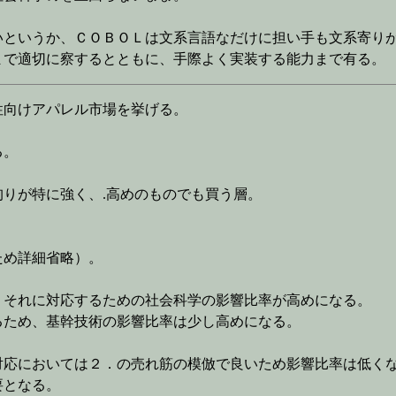
いというか、ＣＯＢＯＬは文系言語なだけに担い手も文系寄り
まで適切に察するとともに、手際よく実装する能力まで有る。
性向けアパレル市場を挙げる。
る。
りが特に強く、.高めのものでも買う層。
ため詳細省略）。
、それに対応するための社会科学の影響比率が高めになる。
ため、基幹技術の影響比率は少し高めになる。
対応においては２．の売れ筋の模倣で良いため影響比率は低く
となる。